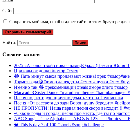
Сайт
Сохранить моё имя, email и адрес сайта в этом браузере д
Найти:
Свежие записи
2025 «А голос твой снова с нами,Юра..» (Памяти Юрия Ша
Приколы от дочки #юмор #смех
😂 Пять минут смеха продлевают жизнь! #рек #юмор#ан
Тормоз года😂#юмор #анекдоты #смех #шутки #мем #шут
Именно так 😂 #рекомендации #reals #море #лето #юмор
Marwadi 3 Sister Dance #marudhar_themes #bannibannageet #s
Песня под которую приятно думать что ты Пельмешка
Песня «От рассвета до зари Ворон душу бередит» #нейросе
НЕ ПРОПУСТИ! Наша первая песня скоро выходит!!! #vtube
«Сквозь годы и города: песня про место, где ты по-наст
ABC Song — The Alphabet — ABCs & 123s — Phonics — Kid
❤️ This is day 7 of 100 #shorts #song #challenge