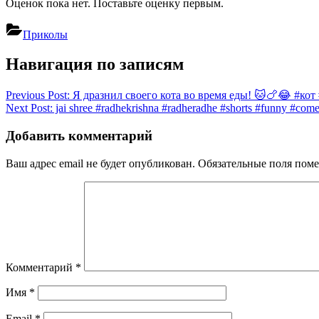
Оценок пока нет. Поставьте оценку первым.
Приколы
Навигация по записям
Previous Post:
Я дразнил своего кота во время еды! 🐱🍗😂 #кот
Next Post:
jai shree #radhekrishna #radheradhe #shorts #funny #come
Добавить комментарий
Ваш адрес email не будет опубликован.
Обязательные поля пом
Комментарий
*
Имя
*
Email
*