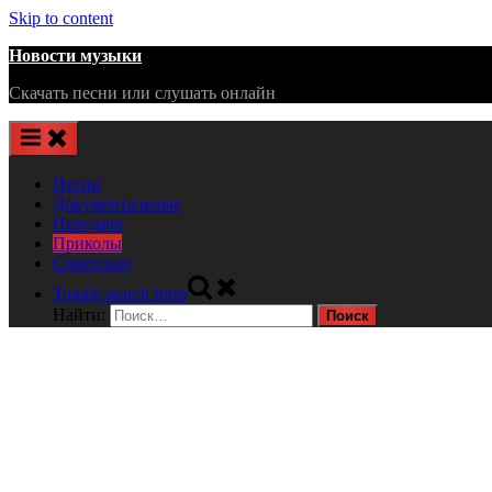
Skip to content
Новости музыки
Скачать песни или слушать онлайн
Песни
Документальные
Передачи
Приколы
Советские
Toggle search form
Найти: