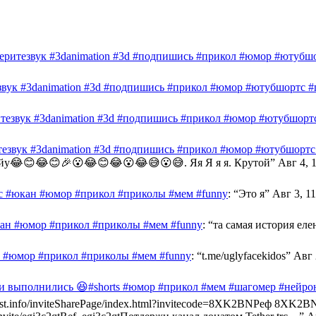
беритезвук #3danimation #3d #подпишись #прикол #юмор #ютубшо
звук #3danimation #3d #подпишись #прикол #юмор #ютубшортс #ш
итезвук #3danimation #3d #подпишись #прикол #юмор #ютубшортс
тезвук #3danimation #3d #подпишись #прикол #юмор #ютубшортс 
 йу😂😊😂😊🎉😮😂😊😂😮😂😅😮😅. Яя Я я я. Крутой
”
Авг 4, 
с #юкан #юмор #прикол #приколы #мем #funny
: “
Это я
”
Авг 3, 11
ан #юмор #прикол #приколы #мем #funny
: “
та самая история еле
 #юмор #прикол #приколы #мем #funny
: “
t.me/uglyfacekidos
”
Авг 
ги выполнились 😆#shorts #юмор #прикол #мем #шагомер #нейр
buzzcast.info/inviteSharePage/index.html?invitecode=8XK2BNРеф 8