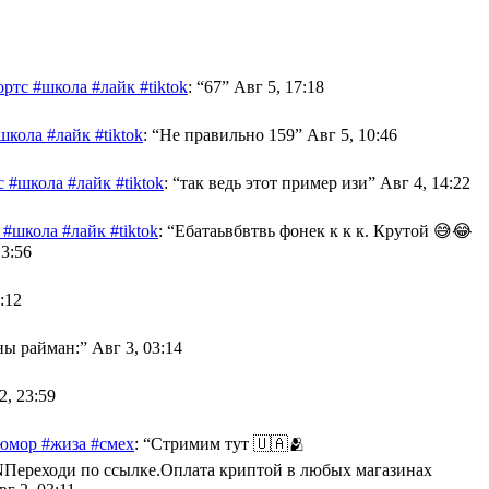
ртс #школа #лайк #tiktok
: “
67
”
Авг 5, 17:18
кола #лайк #tiktok
: “
Не правильно 159
”
Авг 5, 10:46
 #школа #лайк #tiktok
: “
так ведь этот пример изи
”
Авг 4, 14:22
#школа #лайк #tiktok
: “
Ебатаьвбвтвь фонек к к к. Крутой 😅😂
13:56
:12
ны райман:
”
Авг 3, 03:14
2, 23:59
оюмор #жиза #смех
: “
Стримим тут 🇺🇦🫂
XK2BNПереходи по ссылке.Оплата криптой в любых магазинах