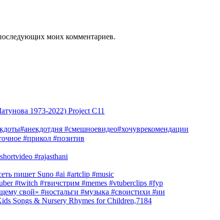
ля последующих моих комментариев.
тунова 1973-2022) Project C11
екдоты#анекдотдня #смешноевидео#хочуврекомендации
очное #прикол #позитив
hortvideo #rajasthani
ть пишет Suno #ai #artclip #music
r #twitch #твичстрим #memes #vtuberclips #fyp
оящему свой» #ностальги #музыка #своистихи #ии
s Songs & Nursery Rhymes for Children,7184