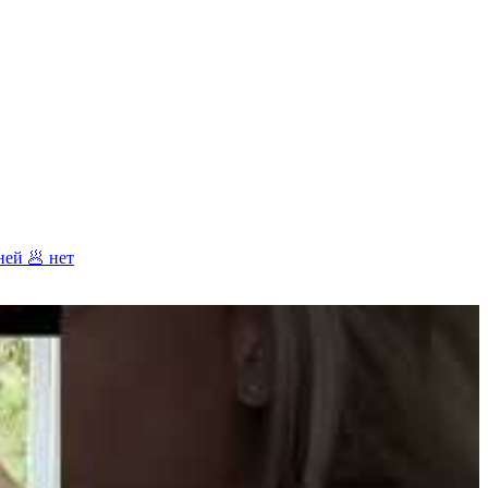
ней 🥟
нет