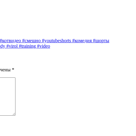
 #котвидео #смешно #youtubeshorts #комедия #шорты
dy #virol #training #video
ечены
*