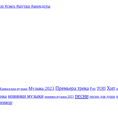
юмор #смех #шутки #анекдоты
Премьера трека
Хит
Музыка 2023
ТОП
Рэп
Кавказская музыка
а
песни
новинки музыки
инка
песни для души
новинки музыки 2023
юмор