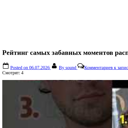
Рейтинг самых забавных моментов рас
Posted on
06.07.2026
By
sound
Комментариев
к запи
Смотрят:
4