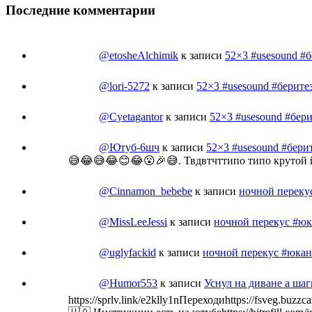
Последние комментарии
@etosheAlchimik
к записи
52×3 #usesound #
@lori-5272
к записи
52×3 #usesound #берите
@Cyetagantor
к записи
52×3 #usesound #бер
@Ютуб-6шч
к записи
52×3 #usesound #бери
😅😂😅😂😊😂😮🎉😅. Твдвтчттипо типо крутой
@Cinnamon_bebebe
к записи
ночной переку
@MissLeeJessi
к записи
ночной перекус #юк
@uglyfackid
к записи
ночной перекус #юкан
@Humor553
к записи
Уснул на диване а ша
https://sprlv.link/e2klly1nПереходиhttps://fsveg.