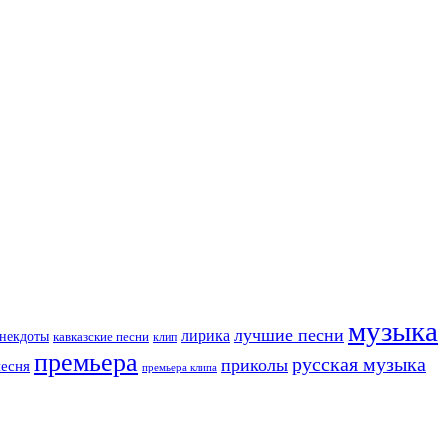
музыка
лучшие песни
лирика
некдоты
кавказские песни
клип
премьера
русская музыка
приколы
песня
премьера клипа