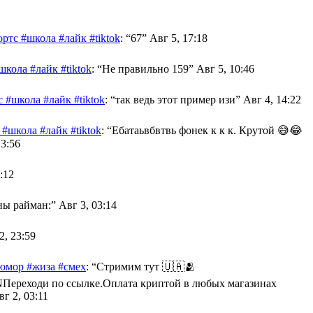
ртс #школа #лайк #tiktok
: “
67
”
Авг 5, 17:18
кола #лайк #tiktok
: “
Не правильно 159
”
Авг 5, 10:46
 #школа #лайк #tiktok
: “
так ведь этот пример изи
”
Авг 4, 14:22
#школа #лайк #tiktok
: “
Ебатаьвбвтвь фонек к к к. Крутой 😅😂
13:56
:12
ны райман:
”
Авг 3, 03:14
2, 23:59
оюмор #жиза #смех
: “
Стримим тут 🇺🇦🫂
XK2BNПереходи по ссылке.Оплата криптой в любых магазинах
вг 2, 03:11