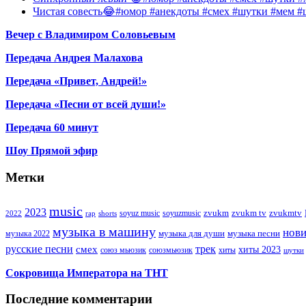
Чистая совесть😂#юмор #анекдоты #смех #шутки #мем #
Вечер с Владимиром Соловьевым
Передача Андрея Малахова
Передача «Привет, Андрей!»
Передача «Песни от всей души!»
Передача 60 минут
Шоу Прямой эфир
Метки
music
2023
zvukm
zvukm tv
zvukmtv
soyuz music
soyuzmusic
2022
rap
shorts
музыка в машину
нов
музыка для души
музыка песни
музыка 2022
русские песни
трек
смех
хиты 2023
союз мьюзик
хиты
союзмьюзик
шутки
Сокровища Императора на ТНТ
Последние комментарии