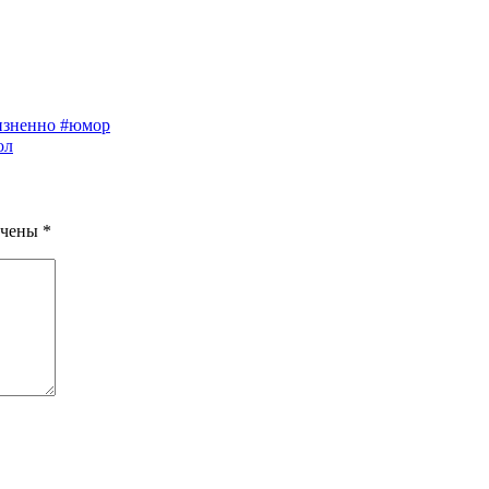
изненно #юмор
ол
ечены
*