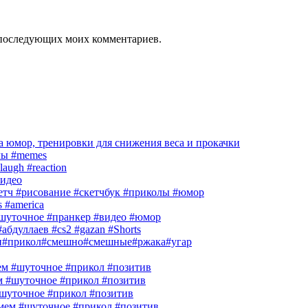
ля последующих моих комментариев.
 юмор, тренировки для снижения веса и прокачки
лы #memes
laugh #reaction
идео
кетч #рисование #скетчбук #приколы #юмор
s #america
шуточное #пранкер #видео #юмор
абдуллаев #cs2 #gazan #Shorts
и#прикол#смешно#смешные#ржака#угар
м #шуточное #прикол #позитив
м #шуточное #прикол #позитив
шуточное #прикол #позитив
ем #шуточное #прикол #позитив