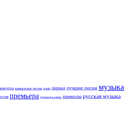
музыка
лучшие песни
лирика
некдоты
кавказские песни
клип
премьера
русская музыка
приколы
песня
премьера клипа