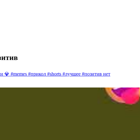
зитив
и 💎 #memes #прикол #shorts #лучшее #позитив
нет