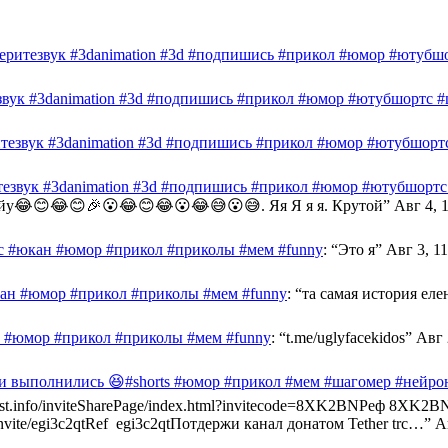
беритезвук #3danimation #3d #подпишись #прикол #юмор #ютубшо
звук #3danimation #3d #подпишись #прикол #юмор #ютубшортс #ш
итезвук #3danimation #3d #подпишись #прикол #юмор #ютубшортс
тезвук #3danimation #3d #подпишись #прикол #юмор #ютубшортс 
 йу😂😊😂😊🎉😮😂😊😂😮😂😅😮😅. Яя Я я я. Крутой
”
Авг 4, 
с #юкан #юмор #прикол #приколы #мем #funny
: “
Это я
”
Авг 3, 11
ан #юмор #прикол #приколы #мем #funny
: “
та самая история еле
 #юмор #прикол #приколы #мем #funny
: “
t.me/uglyfacekidos
”
Авг 
ги выполнились 😆#shorts #юмор #прикол #мем #шагомер #нейр
buzzcast.info/inviteSharePage/index.html?invitecode=8XK2BNРеф 8
/invite/egi3c2qtRef egi3c2qtПотдержи канал донатом Tether trc…
”
А