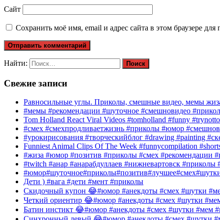
Сайт
Сохранить моё имя, email и адрес сайта в этом браузере д
Найти:
Свежие записи
Равносильные углы. Приколы, смешные видео, мемы жиза
#мемы #рекомендации #шуточное #смешновидео #прико
Tom Holland React Viral Videos #tomholland #funny #trynotto
#смех #смехпродливаетжизнь #приколы #юмор #смешнов
#урокирисования #творческийблог #drawing #painting #с
Funniest Animal Clips Of The Week #funnycompilation #short
#жиза #юмор #позитив #приколы #смех #рекомендации #
#twitch #анар #анарабдуллаев #нижневартовск #приколы #
#юмор#шуточное#приколы#позитив#лучшее#смех#шутк
Дети ) #вага #дети #мент #приколы
Скидочный купон 😂#юмор #анекдоты #смех #шутки #ме
Четкий ориентир 😂#юмор #анекдоты #смех #шутки #ме
Батин инстикт 😂#юмор #анекдоты #смех #шутки #мем #
Синхронный левый 😂#юмор #анекдоты #смех #шутки #м