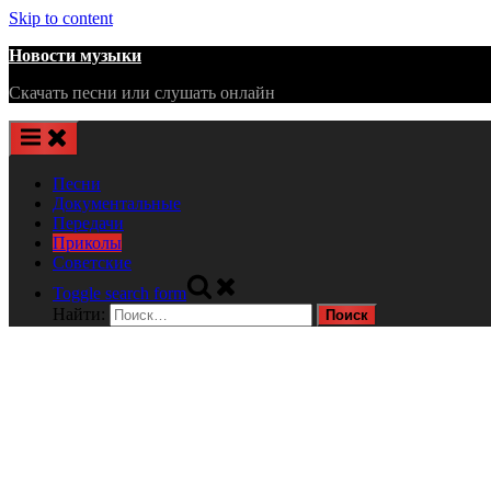
Skip to content
Новости музыки
Скачать песни или слушать онлайн
Песни
Документальные
Передачи
Приколы
Советские
Toggle search form
Найти: