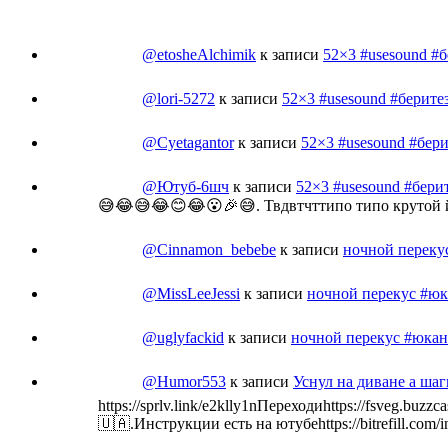
@etosheAlchimik
к записи
52×3 #usesound #
@lori-5272
к записи
52×3 #usesound #берите
@Cyetagantor
к записи
52×3 #usesound #бер
@Ютуб-6шч
к записи
52×3 #usesound #бери
😅😂😅😂😊😂😮🎉😅. Твдвтчттипо типо крутой
@Cinnamon_bebebe
к записи
ночной переку
@MissLeeJessi
к записи
ночной перекус #юк
@uglyfackid
к записи
ночной перекус #юкан
@Humor553
к записи
Уснул на диване а ша
https://sprlv.link/e2klly1nПереходиhttps://fsveg.
🇺🇦.Инструкции есть на ютубеhttps://bitrefill.com