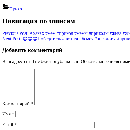
Приколы
Навигация по записям
Previous Post:
Ахахах #мем #прикол #мемы #приколы #жиза #ж
Next Post:
😁😁😁Победитель #позитив #смех #анекдоты #прик
Добавить комментарий
Ваш адрес email не будет опубликован.
Обязательные поля пом
Комментарий
*
Имя
*
Email
*