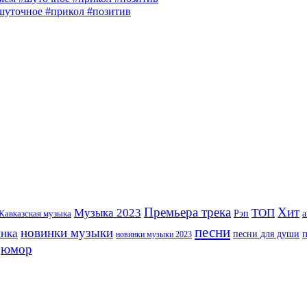
шуточное #прикол #позитив
Премьера трека
Хит
Музыка 2023
ТОП
Рэп
Кавказская музыка
а
песни
новинки музыки
инка
песни для души
новинки музыки 2023
юмор