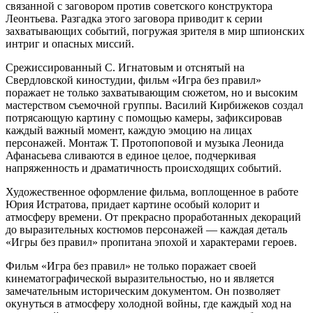
связанной с заговором против советского конструктора
Леонтьева. Разгадка этого заговора приводит к серии
захватывающих событий, погружая зрителя в мир шпионских
интриг и опасных миссий.
Срежиссированный С. Игнатовым и отснятый на
Свердловской киностудии, фильм «Игра без правил»
поражает не только захватывающим сюжетом, но и высоким
мастерством съемочной группы. Василий Кирбижеков создал
потрясающую картину с помощью камеры, зафиксировав
каждый важный момент, каждую эмоцию на лицах
персонажей. Монтаж Т. Протопоповой и музыка Леонида
Афанасьева сливаются в единое целое, подчеркивая
напряженность и драматичность происходящих событий.
Художественное оформление фильма, воплощенное в работе
Юрия Истратова, придает картине особый колорит и
атмосферу времени. От прекрасно проработанных декораций
до выразительных костюмов персонажей — каждая деталь
«Игры без правил» пропитана эпохой и характерами героев.
Фильм «Игра без правил» не только поражает своей
кинематографической выразительностью, но и является
замечательным историческим документом. Он позволяет
окунуться в атмосферу холодной войны, где каждый ход на