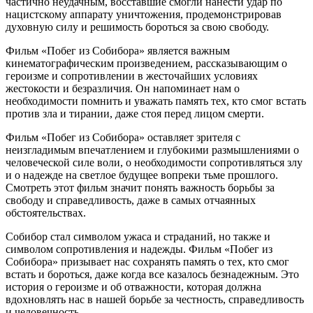
частично неудачным, восставшие смогли нанести удар по
нацистскому аппарату уничтожения, продемонстрировав
духовную силу и решимость бороться за свою свободу.
Фильм «Побег из Собибора» является важным
кинематографическим произведением, рассказывающим о
героизме и сопротивлении в жесточайших условиях
жестокости и безразличия. Он напоминает нам о
необходимости помнить и уважать память тех, кто смог встать
против зла и тирании, даже стоя перед лицом смерти.
Фильм «Побег из Собибора» оставляет зрителя с
неизгладимым впечатлением и глубокими размышлениями о
человеческой силе воли, о необходимости сопротивляться злу
и о надежде на светлое будущее вопреки тьме прошлого.
Смотреть этот фильм значит понять важность борьбы за
свободу и справедливость, даже в самых отчаянных
обстоятельствах.
Собибор стал символом ужаса и страданий, но также и
символом сопротивления и надежды. Фильм «Побег из
Собибора» призывает нас сохранять память о тех, кто смог
встать и бороться, даже когда все казалось безнадежным. Это
история о героизме и об отважности, которая должна
вдохновлять нас в нашей борьбе за честность, справедливость
и человечность.