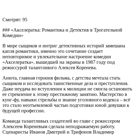
Смотрят:
95
### «Акселератка: Романтика и Детектив в Трогательной
Комедии»
В мире сыщиков и интриг детективных историй замешана
капля романтики, именно это сочетание создает
неповторимое и увлекательное настроение комедии
«Акселератка», вышедшей на экраны в 1987 году под
режиссурой талантливого Алексея Коренева.
Анюта, главная героиня фильма, с детства мечтала стать
сыщиком и исследовать таинственные дела и преступления.
Даже неудача во вступлении к милиции не смогла остановить
ее стремление к этому престижному занятию. Мастерство в
кунг-фу, навыки стрельбы и знание уголовного кодекса – всё
это стало неотъемлемой частью подготовки юной девушки к
будущей профессии.
Команда талантливых создателей во главе с режиссером
Алексеем Кореневым сделала неподражаемую работу.
Сценаристы Иванов Дмитрий и Трифонов Владимир