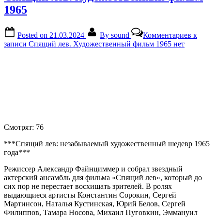
1965
Posted on
21.03.2024
By
sound
Комментариев
к
записи Спящий лев. Художественный фильм 1965
нет
Смотрят:
76
***Спящий лев: незабываемый художественный шедевр 1965
года***
Режиссер Александр Файнциммер и собрал звездный
актерский ансамбль для фильма «Спящий лев», который до
сих пор не перестает восхищать зрителей. В ролях
выдающиеся артисты Константин Сорокин, Сергей
Мартинсон, Наталья Кустинская, Юрий Белов, Сергей
Филиппов, Тамара Носова, Михаил Пуговкин, Эммануил