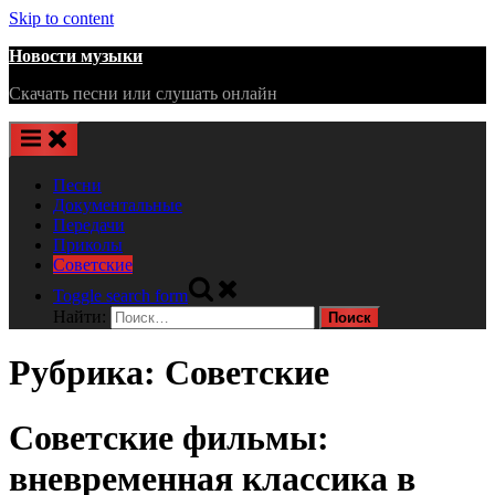
Skip to content
Новости музыки
Скачать песни или слушать онлайн
Песни
Документальные
Передачи
Приколы
Советские
Toggle search form
Найти:
Рубрика:
Советские
Советские фильмы:
вневременная классика в