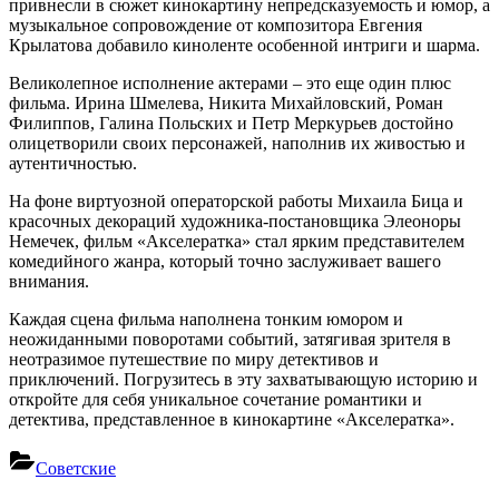
привнесли в сюжет кинокартину непредсказуемость и юмор, а
музыкальное сопровождение от композитора Евгения
Крылатова добавило киноленте особенной интриги и шарма.
Великолепное исполнение актерами – это еще один плюс
фильма. Ирина Шмелева, Никита Михайловский, Роман
Филиппов, Галина Польских и Петр Меркурьев достойно
олицетворили своих персонажей, наполнив их живостью и
аутентичностью.
На фоне виртуозной операторской работы Михаила Бица и
красочных декораций художника-постановщика Элеоноры
Немечек, фильм «Акселератка» стал ярким представителем
комедийного жанра, который точно заслуживает вашего
внимания.
Каждая сцена фильма наполнена тонким юмором и
неожиданными поворотами событий, затягивая зрителя в
неотразимое путешествие по миру детективов и
приключений. Погрузитесь в эту захватывающую историю и
откройте для себя уникальное сочетание романтики и
детектива, представленное в кинокартине «Акселератка».
Советские