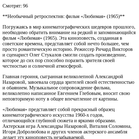
Смотрят:
96
**Необычный ретроспектив: фильм «Любимая» (1965)**
Погружаясь в мир кинематографических шедевров прошлого,
необходимо обратить внимание на редкий и запоминающийся
фильм «Любимая» (1965). Эта киноповесть, созданная в
советские времена, представляет собой нечто большее, чем
просто романтическую историю. Режиссер Ричард Викторов
и сценарист Олег Стукалов смогли создать произведение,
которое до сих пор способно поразить зрителя своей
честностью и солнечной атмосферой.
Главная героиня, сыгранная великолепной Александрой
Назаровой, завоевала сердца зрителей своей естественностью
и обаянием. Музыкальное сопровождение фильма,
великолепно написанное Евгением Глебовым, вносит свою
неповторимую ноту в общее впечатление от картины.
«Любимая» представляет собой прекрасный образец
кинематографического искусства 1960-х годов,
отличающийся глубиной сюжета и яркими образами.
Актерская игра Александры Назаровой, Виталия Соломина,
Игоря Добролюбова и других членов актерского ансамбля
делает эту киноповесть незабываемой.