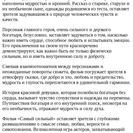
наполнена мудростью и иронией. Рассказ о старике, старухе и
их необычном сыне, однажды родившемся из теста, оставляет
зрителя задумавшимся о природе человеческих чувств и
качеств.
Персонаж главного героя, очень сильного и дерзкого
богатыря, безусловно, заставляет задуматься о том, насколько
важно иметь сердце, способное любить и испытывать эмоции.
Его приключения на своем пути красноречиво
демонстрируют, как важно быть не только физически
сильным, но и иметь внутреннюю силу и доброту.
Смешав взаимоотношения между персонажами и
неожиданные повороты сюжета, фильм погружает зрителя в
атмосферу сказки, где добро и зло, любовь и предательство,
мудрость и глупость переплетаются в удивительной гармонии.
История красивой девушки, которая полюбила богатыря без
сердца, вызывает чувство сочувствия и надежды на перемены.
Путешествия богатыря и его внутренний поиск, несмотря на
его необычность, отражают мудрость и силу духа.
Фильм «Самый сильный» оставляет зрителя с глубокими
размышлениями о смысле семьи, любви, верности и
самопознания. Великолепная игра актеров, захватывающий