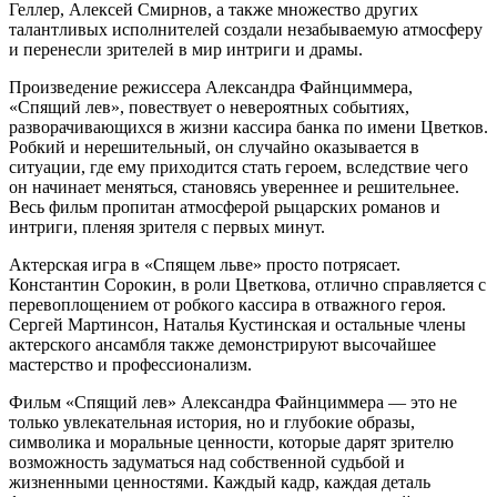
Геллер, Алексей Смирнов, а также множество других
талантливых исполнителей создали незабываемую атмосферу
и перенесли зрителей в мир интриги и драмы.
Произведение режиссера Александра Файнциммера,
«Спящий лев», повествует о невероятных событиях,
разворачивающихся в жизни кассира банка по имени Цветков.
Робкий и нерешительный, он случайно оказывается в
ситуации, где ему приходится стать героем, вследствие чего
он начинает меняться, становясь увереннее и решительнее.
Весь фильм пропитан атмосферой рыцарских романов и
интриги, пленяя зрителя с первых минут.
Актерская игра в «Спящем льве» просто потрясает.
Константин Сорокин, в роли Цветкова, отлично справляется с
перевоплощением от робкого кассира в отважного героя.
Сергей Мартинсон, Наталья Кустинская и остальные члены
актерского ансамбля также демонстрируют высочайшее
мастерство и профессионализм.
Фильм «Спящий лев» Александра Файнциммера — это не
только увлекательная история, но и глубокие образы,
символика и моральные ценности, которые дарят зрителю
возможность задуматься над собственной судьбой и
жизненными ценностями. Каждый кадр, каждая деталь