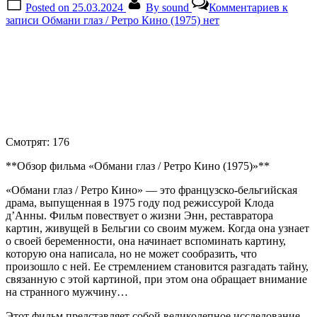
Posted on
25.03.2024
By
sound
Комментариев
к
записи Обмани глаз / Ретро Кино (1975)
нет
Смотрят:
176
**Обзор фильма «Обмани глаз / Ретро Кино (1975)»**
«Обмани глаз / Ретро Кино» — это французско-бельгийская
драма, выпущенная в 1975 году под режиссурой Клода
д’Анны. Фильм повествует о жизни Энн, реставратора
картин, живущей в Бельгии со своим мужем. Когда она узнает
о своей беременности, она начинает вспоминать картину,
которую она написала, но не может сообразить, что
произошло с ней. Ее стремлением становится разгадать тайну,
связанную с этой картиной, при этом она обращает внимание
на странного мужчину…
Этот фильм представляет собой великолепное исследование