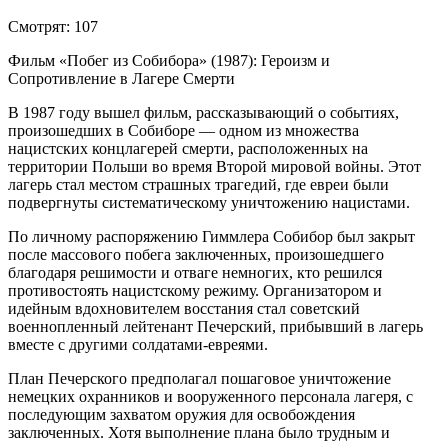
Смотрят:
107
Фильм «Побег из Собибора» (1987): Героизм и
Сопротивление в Лагере Смерти
В 1987 году вышел фильм, рассказывающий о событиях,
произошедших в Собиборе — одном из множества
нацистских концлагерей смерти, расположенных на
территории Польши во время Второй мировой войны. Этот
лагерь стал местом страшных трагедий, где евреи были
подвергнуты систематическому уничтожению нацистами.
По личному распоряжению Гиммлера Собибор был закрыт
после массового побега заключенных, произошедшего
благодаря решимости и отваге немногих, кто решился
противостоять нацистскому режиму. Организатором и
идейным вдохновителем восстания стал советский
военнопленный лейтенант Печерский, прибывший в лагерь
вместе с другими солдатами-евреями.
План Печерского предполагал пошаговое уничтожение
немецких охранников и вооруженного персонала лагеря, с
последующим захватом оружия для освобождения
заключенных. Хотя выполнение плана было трудным и