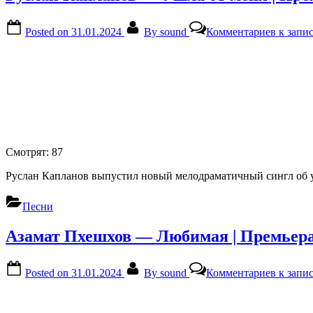
Posted on
31.01.2024
By
sound
Комментариев
к запис
Смотрят:
87
Руслан Капланов выпустил новый мелодраматичный сингл об 
Песни
Азамат Пхешхов — Любимая | Премьера
Posted on
31.01.2024
By
sound
Комментариев
к запи