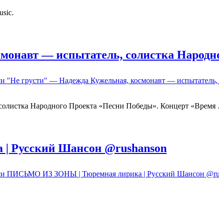
usic.
смонавт — испытатель, солистка Народн
си "Не грусти" — Надежда Кужельная, космонавт — испытатель,
 солистка Народного Проекта «Песни Победы». Концерт «Время
| Русский Шансон @rushanson
си ПИСЬМО ИЗ ЗОНЫ | Тюремная лирика | Русский Шансон @ru