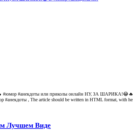
 #юмор #анекдоты или приколы онлайн НУ, ЗА ШАРИКА!😂🔥 #ю
анекдоты , The article should be written in HTML format, with head
мом Лучшем Виде