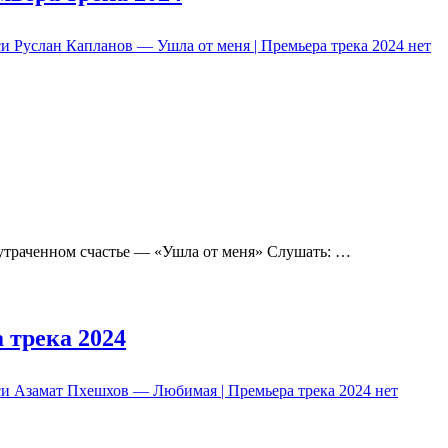
и Руслан Капланов — Ушла от меня | Премьера трека 2024
нет
утраченном счастье — «Ушла от меня» Слушать: …
 трека 2024
си Азамат Пхешхов — Любимая | Премьера трека 2024
нет