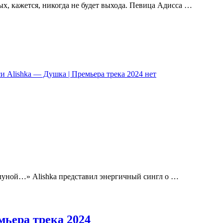
ых, кажется, никогда не будет выхода. Певица Адисса …
и Alishka — Душка | Премьера трека 2024
нет
й луной…» Alishka представил энергичный сингл о …
мьера трека 2024