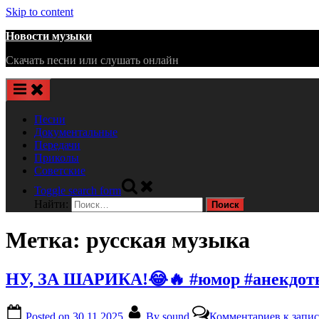
Skip to content
Новости музыки
Скачать песни или слушать онлайн
Песни
Документальные
Передачи
Приколы
Советские
Toggle search form
Найти:
Метка:
русская музыка
НУ, ЗА ШАРИКА!😂🔥 #юмор #анекдот
Posted on
30.11.2025
By
sound
Комментариев
к запи