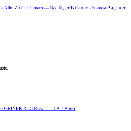
си Alim Zu feat. Umaro — Все Будет В Самом Лучшем Виде
нет
usic.
иси GRINЁK & D1REKT — LA-LA
нет