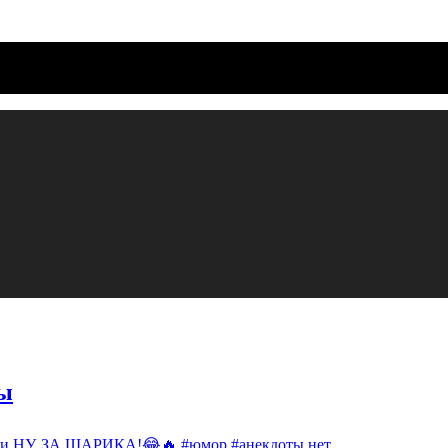
ы
си НУ, ЗА ШАРИКА!😂🔥 #юмор #анекдоты
нет