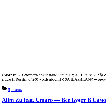
Смотрят: 78 Смотреть прикольный клип НУ, ЗА ШАРИКА!😂🔥
article in Russian of 200 words about НУ, ЗА ШАРИКА!😂🔥 #юмор #
Приколы
Alim Zu feat. Umaro — Все Будет В Са