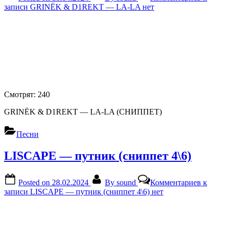
записи GRINЁK & D1REKT — LA-LA
нет
Смотрят:
240
GRINЁK & D1REKT — LA-LA (СНИППЕТ)
Песни
LISCAPE — путник (сниппет 4\6)
Posted on
28.02.2024
By
sound
Комментариев
к
записи LISCAPE — путник (сниппет 4\6)
нет