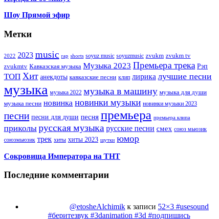
Шоу Прямой эфир
Метки
music
2023
zvukm
zvukm tv
soyuz music
soyuzmusic
2022
rap
shorts
Премьера трека
Музыка 2023
Рэп
zvukmtv
Кавказская музыка
Хит
лучшие песни
ТОП
лирика
анекдоты
кавказские песни
клип
музыка
музыка в машину
музыка для души
музыка 2022
новинки музыки
новинка
музыка песни
новинки музыки 2023
премьера
песни
песни для души
песня
премьера клипа
русская музыка
приколы
русские песни
смех
союз мьюзик
юмор
трек
хиты 2023
хиты
союзмьюзик
шутки
Сокровища Императора на ТНТ
Последние комментарии
@etosheAlchimik
к записи
52×3 #usesound
#беритезвук #3danimation #3d #подпишись