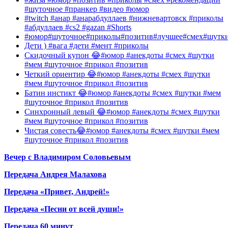
#шуточное #пранкер #видео #юмор
#twitch #анар #анарабдуллаев #нижневартовск #приколы
#абдуллаев #cs2 #gazan #Shorts
#юмор#шуточное#приколы#позитив#лучшее#смех#шутк
Дети ) #вага #дети #мент #приколы
Скидочный купон 😂#юмор #анекдоты #смех #шутки
#мем #шуточное #прикол #позитив
Четкий ориентир 😂#юмор #анекдоты #смех #шутки
#мем #шуточное #прикол #позитив
Батин инстикт 😂#юмор #анекдоты #смех #шутки #мем
#шуточное #прикол #позитив
Синхронный левый 😂#юмор #анекдоты #смех #шутки
#мем #шуточное #прикол #позитив
Чистая совесть😂#юмор #анекдоты #смех #шутки #мем
#шуточное #прикол #позитив
Вечер с Владимиром Соловьевым
Передача Андрея Малахова
Передача «Привет, Андрей!»
Передача «Песни от всей души!»
Передача 60 минут