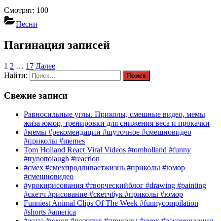
Смотрят:
100
Песни
Пагинация записей
1
2
…
17
Далее
Найти:
Свежие записи
Равносильные углы. Приколы, смешные видео, мемы
жиза юмор, тренировки для снижения веса и прокачки
#мемы #рекомендации #шуточное #смешновидео
#приколы #memes
Tom Holland React Viral Videos #tomholland #funny
#trynottolaugh #reaction
#смех #смехпродливаетжизнь #приколы #юмор
#смешновидео
#урокирисования #творческийблог #drawing #painting
#скетч #рисование #скетчбук #приколы #юмор
Funniest Animal Clips Of The Week #funnycompilation
#shorts #america
#жиза #юмор #позитив #приколы #смех #рекомендации