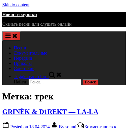
Skip to content
Новости музыки
Скачать песни или слушать онлайн
Песни
Документальные
Передачи
Приколы
Советские
Toggle search form
Найти:
Метка:
трек
GRINЁK & D1REKT — LA-LA
Posted on
18.04.2024
By
sound
Комментариев
к