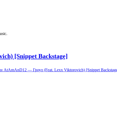
usic.
ch) [Snippet Backstage]
и AtAmAnD12 — Гроул (Feat. Lexx Viktorovich) [Snippet Backstag