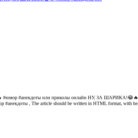
 #юмор #анекдоты или приколы онлайн НУ, ЗА ШАРИКА!😂🔥 #ю
анекдоты , The article should be written in HTML format, with head