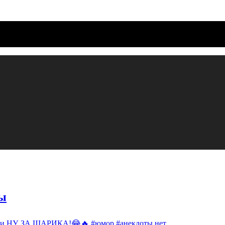
ы
си НУ, ЗА ШАРИКА!😂🔥 #юмор #анекдоты
нет