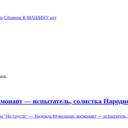
иси Сборник В МАШИНУ
нет
usic.
смонавт — испытатель, солистка Народн
си "Не грусти" — Надежда Кужельная, космонавт — испытатель,