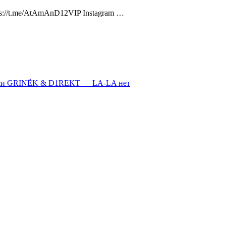
ps://t.me/AtAmAnD12VIP Instagram …
иси GRINЁK & D1REKT — LA-LA
нет