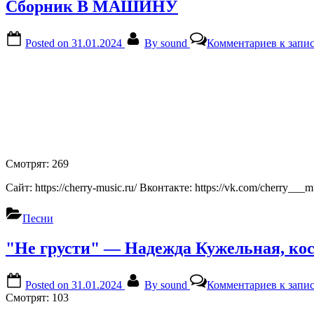
Сборник В МАШИНУ
Posted on
31.01.2024
By
sound
Комментариев
к зап
Смотрят:
269
Сайт: https://cherry-music.ru/ Вконтакте: https://vk.com/cherry___m
Песни
"Не грусти" — Надежда Кужельная, ко
Posted on
31.01.2024
By
sound
Комментариев
к запи
Смотрят:
103