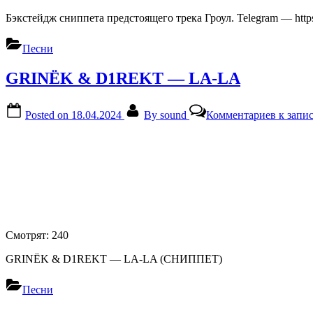
Бэкстейдж сниппета предстоящего трека Гроул. Telegram — htt
Песни
GRINЁK & D1REKT — LA-LA
Posted on
18.04.2024
By
sound
Комментариев
к зап
Смотрят:
240
GRINЁK & D1REKT — LA-LA (СНИППЕТ)
Песни