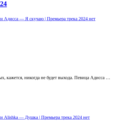
024
и Адисса — Я скучаю | Премьера трека 2024
нет
ых, кажется, никогда не будет выхода. Певица Адисса …
и Alishka — Душка | Премьера трека 2024
нет