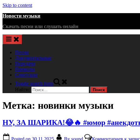
Skip to content
Новости музыки
Скачать песни или слушать онлайн
Песни
Документальные
Передачи
Приколы
Советские
Toggle search form
Найти:
Метка:
новинки музыки
НУ, ЗА ШАРИКА!😂🔥 #юмор #анекдот
Posted on
30.11.2025
By
sound
Комментариев
к запи